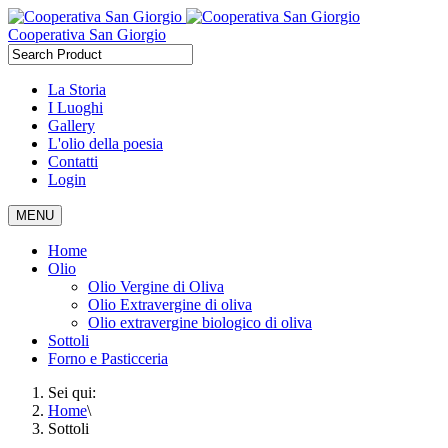
Cooperativa San Giorgio
La Storia
I Luoghi
Gallery
L'olio della poesia
Contatti
Login
MENU
Home
Olio
Olio Vergine di Oliva
Olio Extravergine di oliva
Olio extravergine biologico di oliva
Sottoli
Forno e Pasticceria
Sei qui:
Home
\
Sottoli