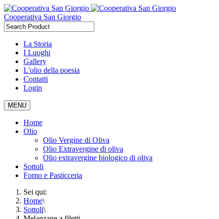
Cooperativa San Giorgio
La Storia
I Luoghi
Gallery
L'olio della poesia
Contatti
Login
MENU
Home
Olio
Olio Vergine di Oliva
Olio Extravergine di oliva
Olio extravergine biologico di oliva
Sottoli
Forno e Pasticceria
Sei qui:
Home
\
Sottoli
\
Melanzane a filetti