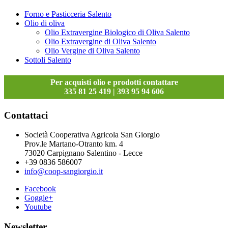
Forno e Pasticceria Salento
Olio di oliva
Olio Extravergine Biologico di Oliva Salento
Olio Extravergine di Oliva Salento
Olio Vergine di Oliva Salento
Sottoli Salento
Per acquisti olio e prodotti contattare
335 81 25 419 | 393 95 94 606
Contattaci
Società Cooperativa Agricola San Giorgio
Prov.le Martano-Otranto km. 4
73020 Carpignano Salentino - Lecce
+39 0836 586007
info@coop-sangiorgio.it
Facebook
Goggle+
Youtube
Newsletter