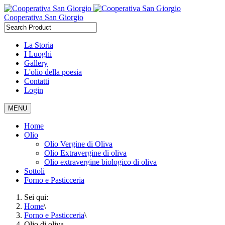
Cooperativa San Giorgio
La Storia
I Luoghi
Gallery
L'olio della poesia
Contatti
Login
MENU
Home
Olio
Olio Vergine di Oliva
Olio Extravergine di oliva
Olio extravergine biologico di oliva
Sottoli
Forno e Pasticceria
Sei qui:
Home
\
Forno e Pasticceria
\
Olio di oliva