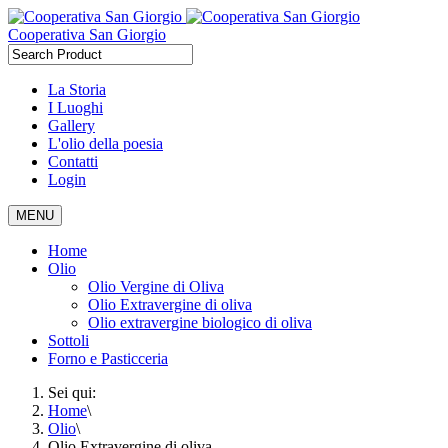
Cooperativa San Giorgio
La Storia
I Luoghi
Gallery
L'olio della poesia
Contatti
Login
MENU
Home
Olio
Olio Vergine di Oliva
Olio Extravergine di oliva
Olio extravergine biologico di oliva
Sottoli
Forno e Pasticceria
Sei qui:
Home
\
Olio
\
Olio Extravergine di oliva