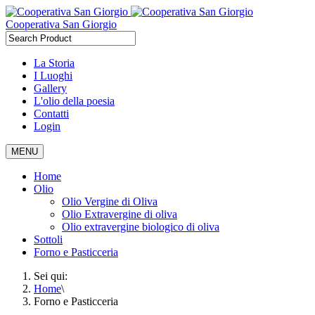
Cooperativa San Giorgio
La Storia
I Luoghi
Gallery
L'olio della poesia
Contatti
Login
MENU
Home
Olio
Olio Vergine di Oliva
Olio Extravergine di oliva
Olio extravergine biologico di oliva
Sottoli
Forno e Pasticceria
Sei qui:
Home
\
Forno e Pasticceria