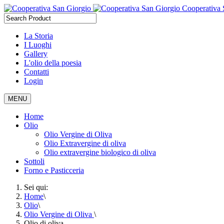
Cooperativa 
La Storia
I Luoghi
Gallery
L'olio della poesia
Contatti
Login
MENU
Home
Olio
Olio Vergine di Oliva
Olio Extravergine di oliva
Olio extravergine biologico di oliva
Sottoli
Forno e Pasticceria
Sei qui:
Home
\
Olio
\
Olio Vergine di Oliva
\
Olio di oliva